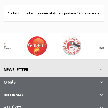
Na tento produkt momentálně není přidána žádná recenze.
NEWSLETTER

O NÁS

INFORMACE

VÁŠ ÚČET