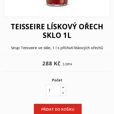
TEISSEIRE LÍSKOVÝ OŘECH
SKLO 1L
Sirup Teisseire ve skle, 1 l s příchutí lískových ořechů
288 Kč
S DPH
Počet
×
×
Vytvořit seznam přání
PŘIDAT DO KOŠÍKU
Přihlásit se