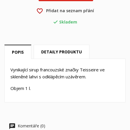
×
favorite_border
Přidat na seznam přání
Můj seznam přání
Název seznamu přání
Musíte být přihlášen, abyste si mohli výrobky uložit do
svého seznamu přání.
Skladem

Vytvořit nový seznam
add_circle_outline
Zrušit
Přihlásit se
Zrušit
Vytvořit seznam přání
DETAILY PRODUKTU
POPIS
Vynikající sirup francouzské značky Teisseire ve
skleněné lahvi s odklápěcím uzávěrem.
Objem 1 l.
Komentáře (0)