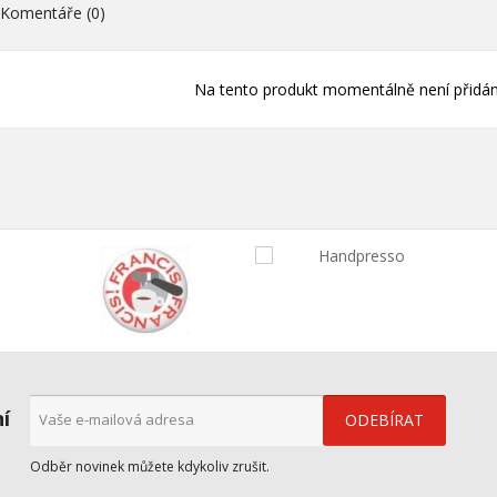
Komentáře (0)
Zrušit
Přihlásit s
Zrušit
Vytvořit seznam přán
Na tento produkt momentálně není přidán
ní
Odběr novinek můžete kdykoliv zrušit.