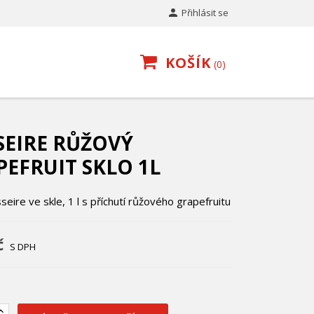

Přihlásit se
KOŠÍK
0
SEIRE RŮŽOVÝ
EFRUIT SKLO 1L
seire ve skle, 1 l s příchutí růžového grapefruitu
č
S DPH