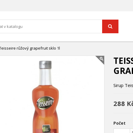
Teisseire růžový grapefruit sklo 1l
TEIS
GRAP
Sirup Teis
288 K
Počet