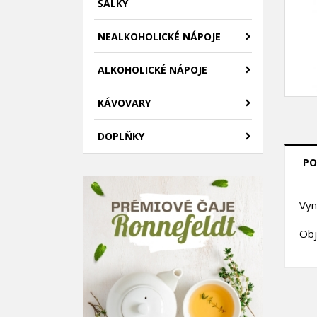
ŠÁLKY
NEALKOHOLICKÉ NÁPOJE
ALKOHOLICKÉ NÁPOJE
KÁVOVARY
DOPLŇKY
PO
Vyn
V
P
Obj
M
Ná
Mus
přá
add_circle_outline