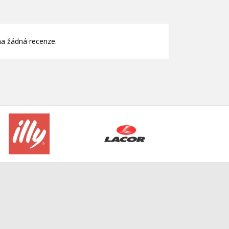
e
í
a žádná recenze.