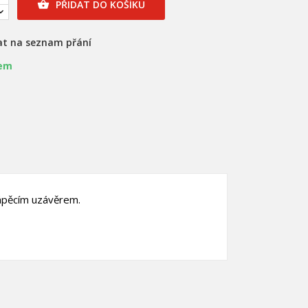
PŘIDAT DO KOŠÍKU

at na seznam přání
em
klápěcím uzávěrem.
×
×
×