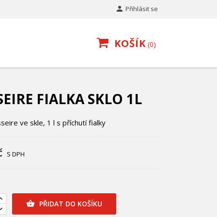

Přihlásit se
KOŠÍK
0
SEIRE FIALKA SKLO 1L
seire ve skle, 1 l s příchutí fialky
č
S DPH
PŘIDAT DO KOŠÍKU
