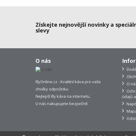
Získejte nejnovější novinky a speciál
slevy
O nás
Info
Dodá
Obch
IllyOnline.cz - Kvalitní káva pro vaše
O ná
chvilky odpočinku
Ochr
Nejlepší Illy káva na internetu.
údajů a
U nás nakupujete bezpečně.
Napi
Mapa
Odst