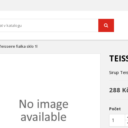
Teisseire fialka sklo 1l
TEIS
Sirup Teis
288 K
Počet