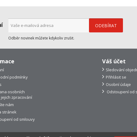
ní
Odběr novinek můžete kdykoliv zrušit.
rmace
Váš účet
ní
Sledování objed
odní podmínky
Přihlásit se
s
Osobní údaje
ana osobních
Odstoupení od 
 jejich zpracování
šte nám
 stránek
oupení od smlouvy