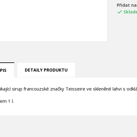
Přidat n
Sklad

DETAILY PRODUKTU
PIS
ikající sirup francouzské značky Teisseire ve skleněné lahvi s od
em 1 l.
title))
řihlásit se
ůj seznam přání
abel))
íte být přihlášen, abyste si mohli výrobky uložit do svého seznamu