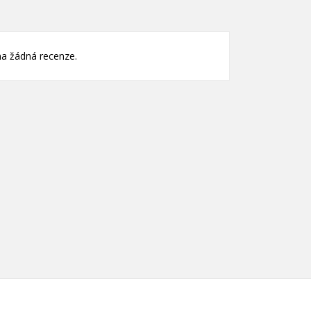
nam
a žádná recenze.
)
)