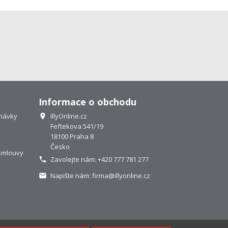
Informace o obchodu
návky
IllyOnline.cz

Feřtekova 541/19
18100 Praha 8
Česko
smlouvy
Zavolejte nám:
+420 777 781 277

Napište nám:
firma@illyonline.cz
