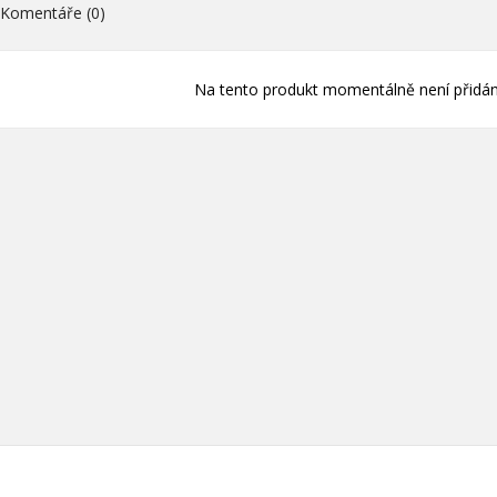
ní.
Komentáře (0)
Vytvořit nový sez
add_circle_outline
Na tento produkt momentálně není přidán
((cancelText))
((loginText)
((cancelText))
((createText)