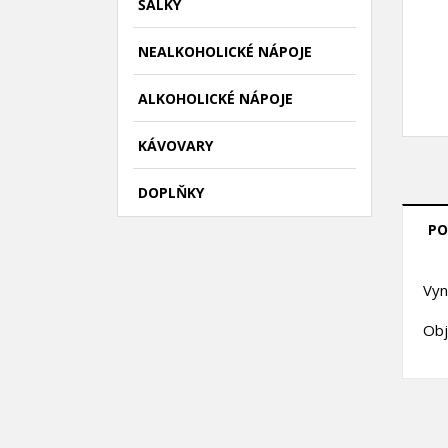
ŠÁLKY
NEALKOHOLICKÉ NÁPOJE
ALKOHOLICKÉ NÁPOJE
KÁVOVARY
DOPLŇKY
PO
Vyn
Obj
((
P
M
((l
Mus