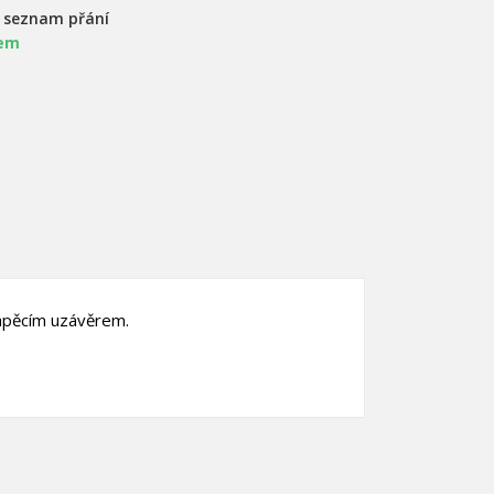
a seznam přání
em
klápěcím uzávěrem.
×
×
×