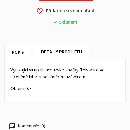
×
Můj seznam přání
favorite_border
Přidat na seznam přání
Název seznamu přání
Musíte být přihlášen, abyste si mohli výrobky uložit do
svého seznamu přání.
Skladem

Vytvořit nový seznam
add_circle_outline
Zrušit
Přihlásit se
Zrušit
Vytvořit seznam přání
DETAILY PRODUKTU
POPIS
Vynikající sirup francouzské značky Teisseire ve
skleněné lahvi s odklápěcím uzávěrem.
Objem 0,7 l.
Komentáře (0)