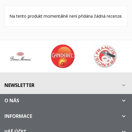
Na tento produkt momentálně není přidána žádná recenze.
NEWSLETTER

O NÁS

INFORMACE

VÁŠ ÚČET