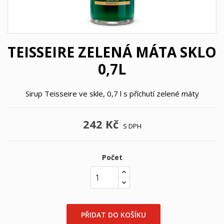
TEISSEIRE ZELENÁ MÁTA SKLO
0,7L
Sirup Teisseire ve skle, 0,7 l s příchutí zelené máty
242 Kč
S DPH
Počet
×
×
Vytvořit seznam přání
Přihlásit se
PŘIDAT DO KOŠÍKU