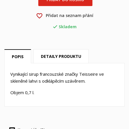
favorite_border
Přidat na seznam přání
Skladem

×
×
Vytvořit seznam přání
Přihlásit se
DETAILY PRODUKTU
POPIS
×
Můj seznam přání
Název seznamu přání
Musíte být přihlášen, abyste si mohli výrobky uložit do
Vynikající sirup francouzské značky Teisseire ve
svého seznamu přání.
skleněné lahvi s odklápěcím uzávěrem.
Vytvořit nový seznam
add_circle_outline
Objem 0,7 l.
Zrušit
Přihlásit se
Zrušit
Vytvořit seznam přání