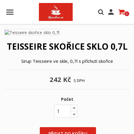

0
TEISSEIRE SKOŘICE SKLO 0,7L
Sirup Teisseire ve skle, 0,7l s příchutí skořice
242 Kč
S DPH
Počet
PŘIDAT DO KOŠÍKU