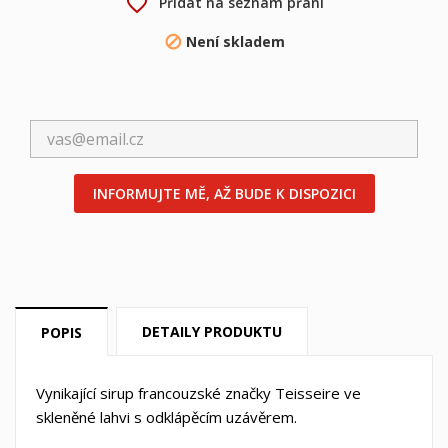
favorite_border
Přidat na seznam přání
×
×
Vytvořit seznam přání
Přihlásit se
Není skladem

×
Můj seznam přání
Název seznamu přání
Musíte být přihlášen, abyste si mohli výrobky uložit do
svého seznamu přání.
Vytvořit nový seznam
add_circle_outline
Zrušit
Přihlásit se
Zrušit
Vytvořit seznam přání
INFORMUJTE MĚ, AŽ BUDE K DISPOZICI
DETAILY PRODUKTU
POPIS
Vynikající sirup francouzské značky Teisseire ve
skleněné lahvi s odklápěcím uzávěrem.