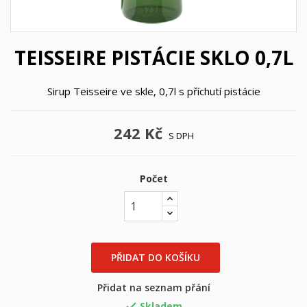
TEISSEIRE PISTÁCIE SKLO 0,7L
Sirup Teisseire ve skle, 0,7l s příchutí pistácie
242 Kč
S DPH
Počet
×
×
((title))
Přihlásit se
PŘIDAT DO KOŠÍKU
×
Můj seznam přání
((label))
Musíte být přihlášen, abyste si mohli výrobky uložit do
Přidat na seznam přání
svého seznamu přání.
Skladem
