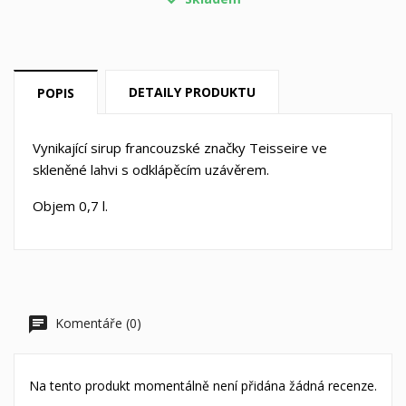
Vytvořit nový seznam
add_circle_outline
((cancelText))
((loginText))
((cancelText))
((createText))
DETAILY PRODUKTU
POPIS
Vynikající sirup francouzské značky Teisseire ve
skleněné lahvi s odklápěcím uzávěrem.
Objem 0,7 l.
Komentáře (0)
Na tento produkt momentálně není přidána žádná recenze.