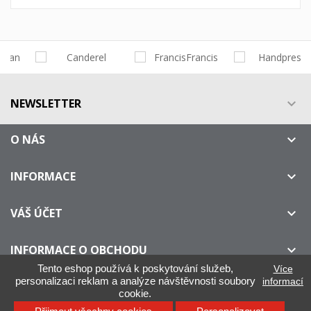
NEWSLETTER

O NÁS

INFORMACE

VÁŠ ÚČET

INFORMACE O OBCHODU

Tento eshop používá k poskytování služeb,
Více
personalizaci reklam a analýze návštěvnosti soubory
informací
cookie.
IllyOnline.cz - Není oficiálním distributorem kávy ILLY