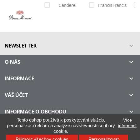
NEWSLETTER

O NÁS

INFORMACE

VÁŠ ÚČET

INFORMACE O OBCHODU

Tento eshop používá k poskytování služeb,
Více
personalizaci reklam a analýze návštěvnosti soubory
informací
cookie.
IllyOnline.cz - Není oficiálním distributorem kávy ILLY
Přijmout všechny cookies
Personalizovat