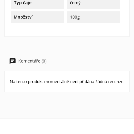
Vytvořit nový seznam
add_circle_outline
Typ čaje
černý
((cancelText))
((loginText))
((cancelText))
((createText))
Množství
100g
Komentáře (0)
Na tento produkt momentálně není přidána žádná recenze.