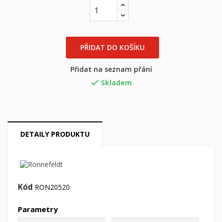
PŘIDAT DO KOŠÍKU
Přidat na seznam přání
Skladem

DETAILY PRODUKTU
×
×
((title))
Přihlásit se
×
Můj seznam přání
Kód
RON20520
((label))
Musíte být přihlášen, abyste si mohli výrobky uložit do
svého seznamu přání.
Parametry