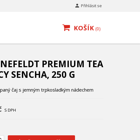

Přihlásit se
KOŠÍK
0
NEFELDT PREMIUM TEA
Y SENCHA, 250 G
ypaný čaj s jemným trpkosladkým nádechem
č
S DPH