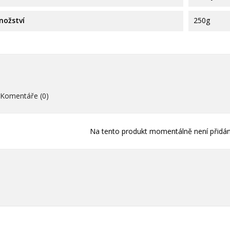
ní.
nožství
250g
Vytvořit nový sez
add_circle_outline
((cancelText))
((loginText)
((cancelText))
((createText)
Komentáře (0)
Na tento produkt momentálně není přidán