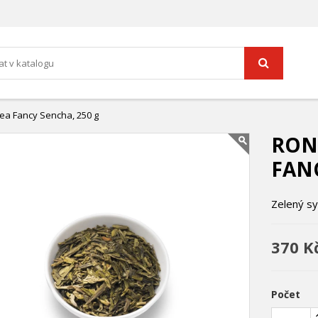
ea Fancy Sencha, 250 g
RON
FANC
Zelený s
370 K
Počet