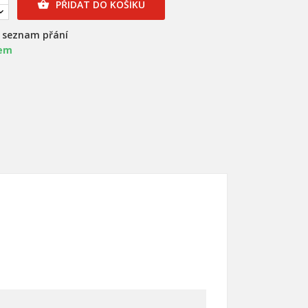
PŘIDAT DO KOŠÍKU

a seznam přání
em
×
×
×