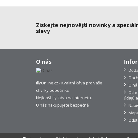
Získejte nejnovější novinky a speciál
slevy
O nás
Info
Dodá
Obch
IllyOnline.cz - Kvalitní káva pro vaše
O ná
chvilky odpočinku
Ochr
Nejlepší Illy káva na internetu.
údajů a
U nás nakupujete bezpečně.
Napi
Mapa
Odst