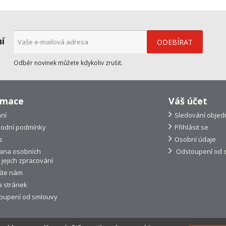
ní
Odběr novinek můžete kdykoliv zrušit.
rmace
Váš účet
ní
Sledování objed
odní podmínky
Přihlásit se
s
Osobní údaje
ana osobních
Odstoupení od 
 jejich zpracování
šte nám
 stránek
oupení od smlouvy