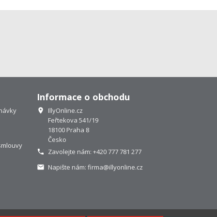
Informace o obchodu
návky
IllyOnline.cz

Feřtekova 541/19
18100 Praha 8
Česko
smlouvy
Zavolejte nám:
+420 777 781 277

Napište nám:
firma@illyonline.cz
