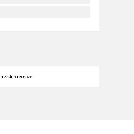
nam
)
)
a žádná recenze.