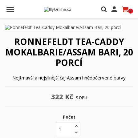

0
RONNEFELDT TEA-CADDY
MOKALBARIE/ASSAM BARI, 20
PORCÍ
Nejtmavší a nejsilnější čaj Assam hnědočervené barvy
322 Kč
S DPH
Počet