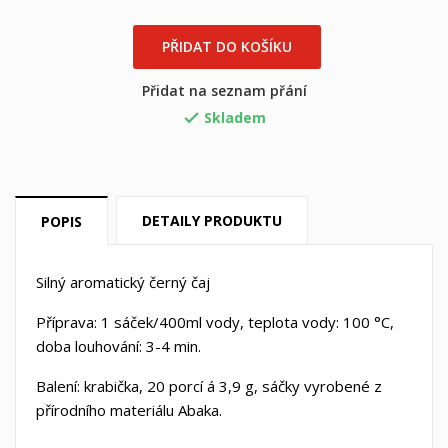
PŘIDAT DO KOŠÍKU
Přidat na seznam přání
Skladem

DETAILY PRODUKTU
POPIS
×
×
((title))
Přihlásit se
Silný aromatický černý čaj
×
Můj seznam přání
Příprava: 1 sáček/400ml vody, teplota vody: 100 °C,
((label))
Musíte být přihlášen, abyste si mohli výrobky uložit do
doba louhování: 3-4 min.
svého seznamu přání.
Balení: krabička,
20 porcí á 3,9 g, sáčky vyrobené z
Vytvořit nový seznam
add_circle_outline
přírodního materiálu Abaka.
((cancelText))
((loginText))
((cancelText))
((createText))