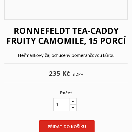
RONNEFELDT TEA-CADDY
FRUITY CAMOMILE, 15 PORCÍ
Heřmánkový čaj ochucený pomerančovou kůrou
235 Kč
S DPH
Počet
×
PŘIDAT DO KOŠÍKU
Vytvořit seznam přání