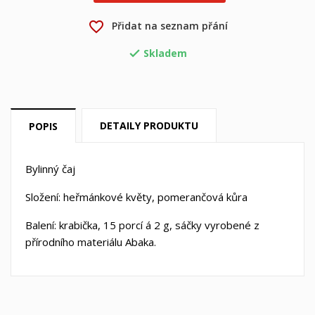
×
Přihlásit se
favorite_border
Přidat na seznam přání
×
Můj seznam přání
Název seznamu přání
Musíte být přihlášen, abyste si mohli výrobky uložit do
Skladem
svého seznamu přání.

Vytvořit nový seznam
add_circle_outline
Zrušit
Přihlásit se
Zrušit
Vytvořit seznam přání
DETAILY PRODUKTU
POPIS
Bylinný čaj
Složení:
heřmánkové květy, pomerančová kůra
Balení: krabička, 15
porcí á 2 g, sáčky vyrobené z
přírodního materiálu Abaka.