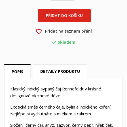
×
×
Vytvořit seznam přání
Přihlásit se
PŘIDAT DO KOŠÍKU
×
Můj seznam přání
Název seznamu přání
Musíte být přihlášen, abyste si mohli výrobky uložit do
favorite_border
Přidat na seznam přání
svého seznamu přání.
Skladem

Vytvořit nový seznam
add_circle_outline
Zrušit
Přihlásit se
Zrušit
Vytvořit seznam přání
DETAILY PRODUKTU
POPIS
Klasický indický sypaný čaj Ronnefeldt v krásné
designové plechové dóze.
Exotická směs černého čaje, bylin a indického koření.
Nejlépe si vychutnáte s mlékem a cukrem.
Složení: černý čaj, anýz, zázvor, černý pepř, hřebíček,