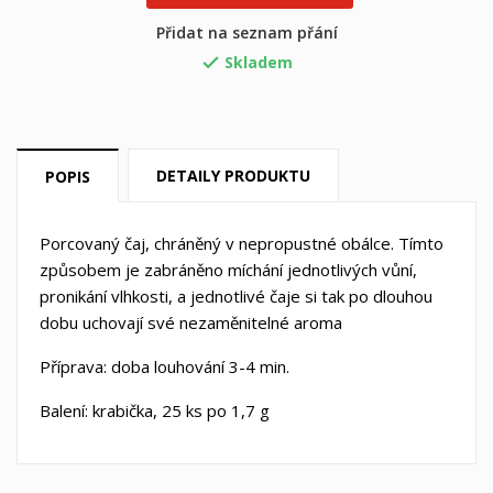
×
×
((title))
Přihlásit se
Přidat na seznam přání
×
Můj seznam přání
Skladem

((label))
Musíte být přihlášen, abyste si mohli výrobky uložit do
svého seznamu přání.
Vytvořit nový seznam
add_circle_outline
DETAILY PRODUKTU
POPIS
((cancelText))
((loginText))
((cancelText))
((createText))
Porcovaný čaj, chráněný v nepropustné obálce. Tímto
způsobem je zabráněno míchání jednotlivých vůní,
pronikání vlhkosti, a jednotlivé čaje si tak po dlouhou
dobu uchovají své nezaměnitelné aroma
Příprava: doba louhování 3-4 min.
Balení: krabička, 25 ks po 1,7 g