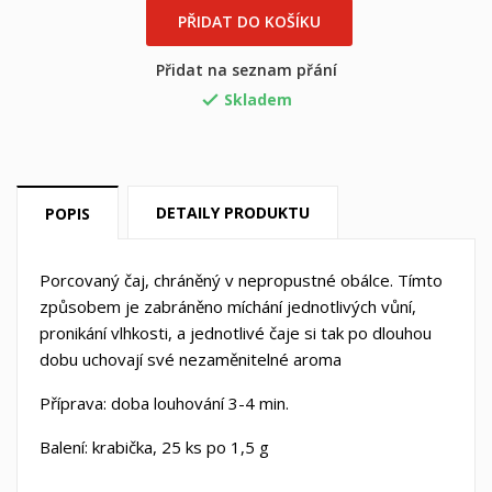
×
×
PŘIDAT DO KOŠÍKU
((title))
Přihlásit se
×
Přidat na seznam přání
Můj seznam přání
((label))
Musíte být přihlášen, abyste si mohli výrobky uložit do
Skladem

svého seznamu přání.
Vytvořit nový seznam
add_circle_outline
((cancelText))
((loginText))
((cancelText))
((createText))
DETAILY PRODUKTU
POPIS
Porcovaný čaj, chráněný v nepropustné obálce. Tímto
způsobem je zabráněno míchání jednotlivých vůní,
pronikání vlhkosti, a jednotlivé čaje si tak po dlouhou
dobu uchovají své nezaměnitelné aroma
Příprava: doba louhování 3-4 min.
Balení: krabička, 25 ks po 1,5 g