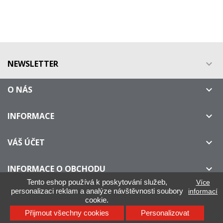
NEWSLETTER

O NÁS

INFORMACE

VÁŠ ÚČET

INFORMACE O OBCHODU

Tento eshop používá k poskytování služeb,
Více
personalizaci reklam a analýze návštěvnosti soubory
informací
cookie.
IllyOnline.cz - Není oficiálním distributorem kávy ILLY
Přijmout všechny cookies
Personalizovat