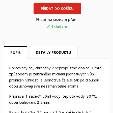
PŘIDAT DO KOŠÍKU
Přidat na seznam přání
Skladem

DETAILY PRODUKTU
POPIS
Porcovaný čaj, chráněný v nepropustné obálce. Tímto
způsobem je zabráněno míchání jednotlivých vůní,
pronikání vlhkosti, a jednotlivé čaje si tak po dlouhou
×
×
((title))
dobu uchovají své nezaměnitelné aroma
Přihlásit se
×
Příprava: 1 sáček/150ml vody, teplota vody: 80 °C,
Můj seznam přání
doba louhování: 2-3min.
((label))
Musíte být přihlášen, abyste si mohli výrobky uložit do
svého seznamu přání.
Balení: krabička, 25 porcí á 1,5 g, čaj je chráněný v