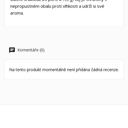
Vytvořit nový seznam
nepropustném obalu proti vlhkosti a udrží si své
add_circle_outline
aroma.
((cancelText))
((loginText))
((cancelText))
((createText))
Komentáře (0)
Na tento produkt momentálně není přidána žádná recenze.