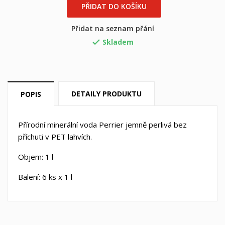
PŘIDAT DO KOŠÍKU
Přidat na seznam přání
Skladem

DETAILY PRODUKTU
POPIS
×
×
((title))
Přihlásit se
Přírodní minerální voda Perrier jemně perlivá bez
příchuti v PET lahvích.
×
Můj seznam přání
((label))
Musíte být přihlášen, abyste si mohli výrobky uložit do
Objem: 1 l
svého seznamu přání.
Balení: 6 ks x 1 l
Vytvořit nový seznam
add_circle_outline
((cancelText))
((loginText))
((cancelText))
((createText))