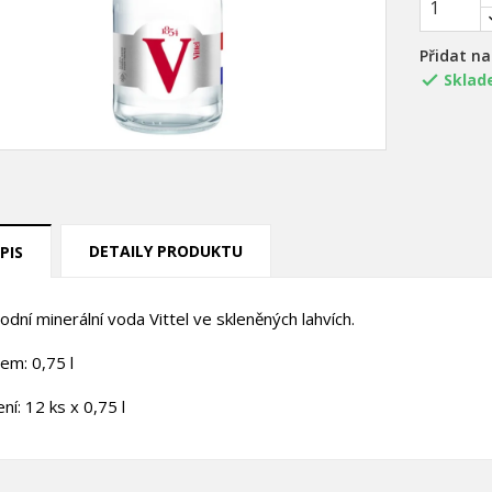
Přidat n
Sklad

DETAILY PRODUKTU
PIS
rodní minerální voda Vittel ve skleněných lahvích.
em: 0,75 l
ení: 12 ks x 0,75 l
title))
řihlásit se
ůj seznam přání
abel))
íte být přihlášen, abyste si mohli výrobky uložit do svého seznamu