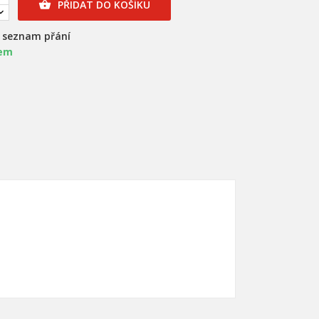
PŘIDAT DO KOŠÍKU

a seznam přání
em
×
×
×