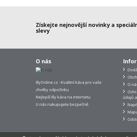
Získejte nejnovější novinky a speciál
slevy
O nás
Info
Dodá
Obch
IllyOnline.cz - Kvalitní káva pro vaše
O ná
chvilky odpočinku
Ochr
Nejlepší Illy káva na internetu.
údajů a
U nás nakupujete bezpečně.
Napi
Mapa
Odst