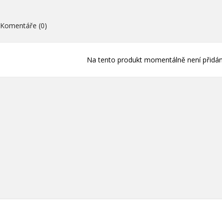
ní.
Komentáře (0)
Vytvořit nový sez
add_circle_outline
((cancelText))
((loginText)
((cancelText))
((createText)
Na tento produkt momentálně není přidán