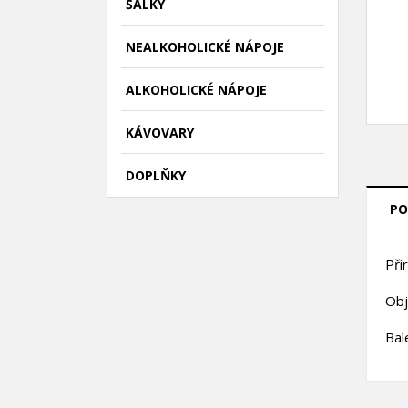
ŠÁLKY
NEALKOHOLICKÉ NÁPOJE
ALKOHOLICKÉ NÁPOJE
KÁVOVARY
DOPLŇKY
PO
Pří
Obj
Bal
((
P
M
((l
Mus