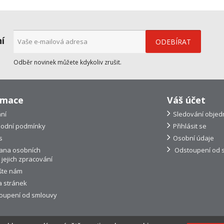
ní
Odběr novinek můžete kdykoliv zrušit.
rmace
Váš účet
ní
Sledování objed
odní podmínky
Přihlásit se
s
Osobní údaje
ana osobních
Odstoupení od 
 jejich zpracování
šte nám
 stránek
oupení od smlouvy