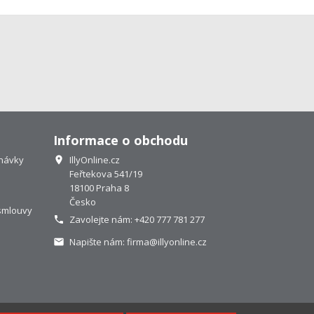
Informace o obchodu
návky
IllyOnline.cz

Feřtekova 541/19
18100 Praha 8
Česko
smlouvy
Zavolejte nám:
+420 777 781 277

Napište nám:
firma@illyonline.cz
