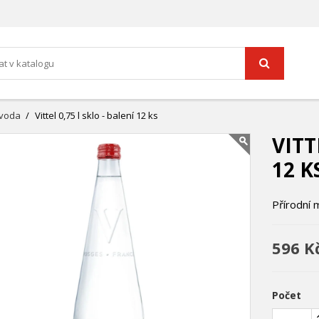
 voda
Vittel 0,75 l sklo - balení 12 ks
VITT
12 K
Přírodní m
596 K
Počet