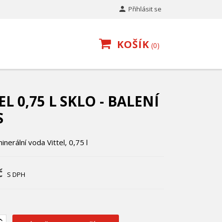

Přihlásit se
KOŠÍK
0
EL 0,75 L SKLO - BALENÍ
S
inerální voda Vittel, 0,75 l
č
S DPH