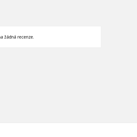
nam
)
)
a žádná recenze.