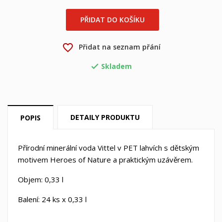
×
×
Vytvořit seznam přání
PŘIDAT DO KOŠÍKU
Přihlásit se
×
Můj seznam přání
favorite_border
Přidat na seznam přání
Název seznamu přání
Musíte být přihlášen, abyste si mohli výrobky uložit do
svého seznamu přání.
Skladem

Vytvořit nový seznam
add_circle_outline
Zrušit
Přihlásit se
Zrušit
Vytvořit seznam přání
DETAILY PRODUKTU
POPIS
Přírodní minerální voda Vittel v PET lahvích s dětským
motivem Heroes of Nature a praktickým uzávěrem.
Objem: 0,33 l
Balení: 24 ks x 0,33 l