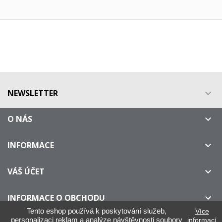
NEWSLETTER

O NÁS

INFORMACE

VÁŠ ÚČET

INFORMACE O OBCHODU

Tento eshop používá k poskytování služeb,
Více
personalizaci reklam a analýze návštěvnosti soubory
informací