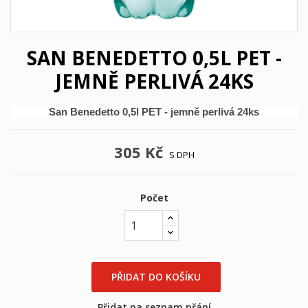
SAN BENEDETTO 0,5L PET -
JEMNĚ PERLIVÁ 24KS
San Benedetto 0,5l PET - jemně perlivá 24ks
305 Kč
S DPH
Počet
×
×
((title))
Přihlásit se
PŘIDAT DO KOŠÍKU
×
Můj seznam přání
((label))
Musíte být přihlášen, abyste si mohli výrobky uložit do
Přidat na seznam přání