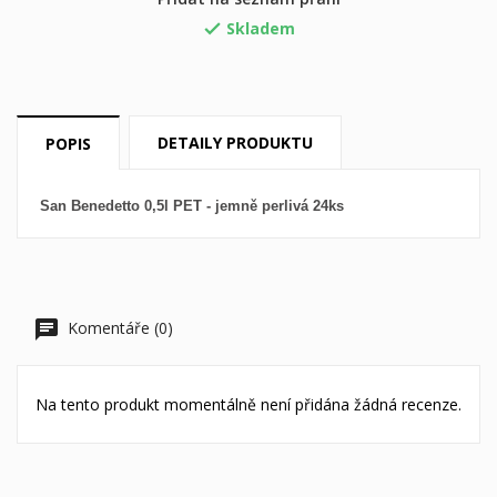
svého seznamu přání.
Skladem

Vytvořit nový seznam
add_circle_outline
((cancelText))
((loginText))
((cancelText))
((createText))
DETAILY PRODUKTU
POPIS
San Benedetto 0,5l PET - jemně perlivá 24ks
Komentáře (0)
Na tento produkt momentálně není přidána žádná recenze.