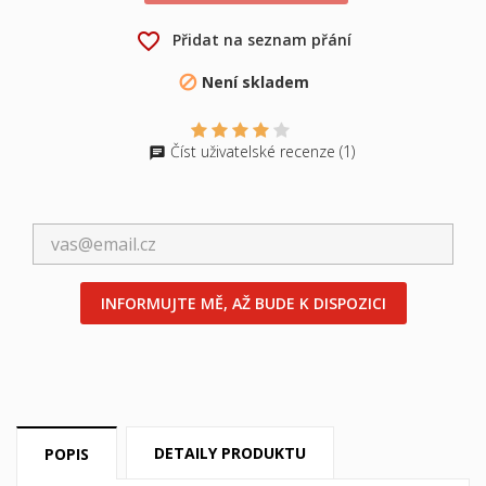
favorite_border
Přidat na seznam přání
×
×
Vytvořit seznam přání
Není skladem

Přihlásit se
×
Můj seznam přání
Číst uživatelské recenze (1)
Název seznamu přání
Musíte být přihlášen, abyste si mohli výrobky uložit do
svého seznamu přání.
Vytvořit nový seznam
add_circle_outline
Zrušit
Přihlásit se
Zrušit
Vytvořit seznam přání
INFORMUJTE MĚ, AŽ BUDE K DISPOZICI
DETAILY PRODUKTU
POPIS