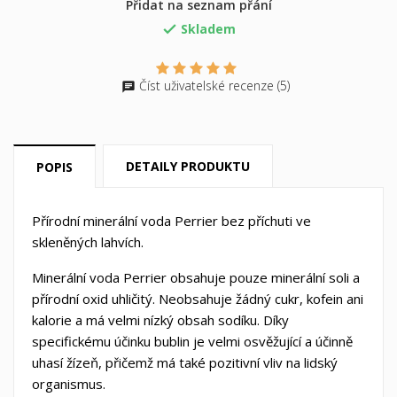
Přidat na seznam přání
Skladem

×
×
((title))
Přihlásit se
×
Číst uživatelské recenze (5)
Můj seznam přání
((label))
Musíte být přihlášen, abyste si mohli výrobky uložit do
svého seznamu přání.
Vytvořit nový seznam
add_circle_outline
DETAILY PRODUKTU
POPIS
((cancelText))
((loginText))
((cancelText))
((createText))
Přírodní minerální voda Perrier bez příchuti ve
skleněných lahvích.
Minerální voda Perrier obsahuje pouze minerální soli a
přírodní oxid uhličitý. Neobsahuje žádný cukr, kofein ani
kalorie a má velmi nízký obsah sodíku. Díky
specifickému účinku bublin je velmi osvěžující a účinně
uhasí žízeň, přičemž má také pozitivní vliv na lidský
organismus.