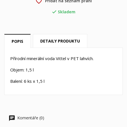
favorite_border
Přidat na seznam přání
svého seznamu přání.
Skladem

Vytvořit nový seznam
add_circle_outline
Zrušit
Přihlásit se
Zrušit
Vytvořit seznam přání
DETAILY PRODUKTU
POPIS
Přírodní minerální voda Vittel v PET lahvích.
Objem: 1,5 l
Balení: 6 ks x 1,5 l
Komentáře (0)