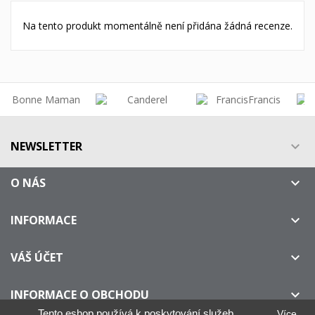
Na tento produkt momentálně není přidána žádná recenze.
NEWSLETTER

O NÁS

INFORMACE

VÁŠ ÚČET

INFORMACE O OBCHODU

Tento eshop používá k poskytování služeb,
Více