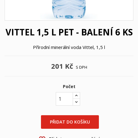
VITTEL 1,5 L PET - BALENÍ 6 KS
Přírodní minerální voda Vittel, 1,5 l
201 Kč
S DPH
Počet
×
×
Vytvořit seznam přání
Přihlásit se
PŘIDAT DO KOŠÍKU
×
Můj seznam přání
Název seznamu přání
Musíte být přihlášen, abyste si mohli výrobky uložit do