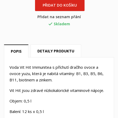
×
×
((title))
Přihlásit se
PŘIDAT DO KOŠÍKU
×
Můj seznam přání
Přidat na seznam přání
((label))
Musíte být přihlášen, abyste si mohli výrobky uložit do
svého seznamu přání.
Skladem

Vytvořit nový seznam
add_circle_outline
((cancelText))
((loginText))
((cancelText))
((createText))
DETAILY PRODUKTU
POPIS
Voda Vit Hit Immunitea s příchutí dračího ovoce a
ovoce yuzu, která je nabitá vitamíny: B1, B3, B5, B6,
B11, biotinem a zinkem.
Vit Hit jsou zdravé nízkokalorické vitaminové nápoje.
Objem: 0,5 l
Balení: 12 ks x 0,5 l