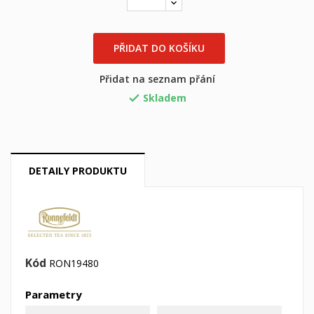
×
×
((title))
Přihlásit se
PŘIDAT DO KOŠÍKU
×
Můj seznam přání
Přidat na seznam přání
((label))
Musíte být přihlášen, abyste si mohli výrobky uložit do
svého seznamu přání.
Skladem

Vytvořit nový seznam
add_circle_outline
((cancelText))
((loginText))
((cancelText))
((createText))
DETAILY PRODUKTU
Kód
RON19480
Parametry