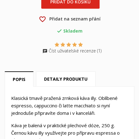
×
×
Vytvořit seznam přání
PŘIDAT DO KOŠÍKU
Přihlásit se
×
favorite_border
Přidat na seznam přání
Můj seznam přání
Název seznamu přání
Musíte být přihlášen, abyste si mohli výrobky uložit do
svého seznamu přání.
Skladem

Vytvořit nový seznam
add_circle_outline
Zrušit
Přihlásit se
Číst uživatelské recenze (1)
Zrušit
Vytvořit seznam přání
DETAILY PRODUKTU
POPIS
Klasická tmavě pražená zrnková káva illy. Oblíbené
espresso, cappuccino či latte macchiato si nyní
jednoduše připravíte doma i v kanceláři.
Káva je balená v praktické plechové dóze, 250 g.
Černou kávu illy využívejte pro přípravu espressa o