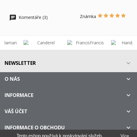
Známka
Komentáře (3)
NEWSLETTER

O NÁS

INFORMACE

VÁŠ ÚČET

INFORMACE O OBCHODU

Tento eshop používá k poskytování služeb,
Více