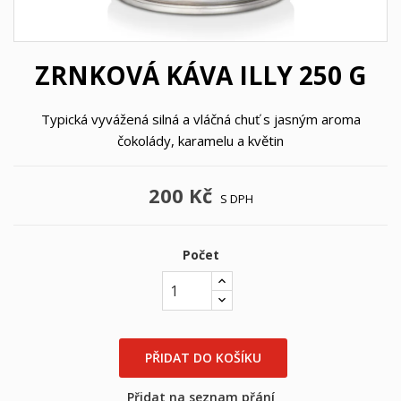
ZRNKOVÁ KÁVA ILLY 250 G
Typická vyvážená silná a vláčná chuť s jasným aroma
čokolády, karamelu a květin
200 Kč
S DPH
Počet
×
×
((title))
Přihlásit se
PŘIDAT DO KOŠÍKU
×
Můj seznam přání
((label))
Přidat na seznam přání
Musíte být přihlášen, abyste si mohli výrobky uložit do