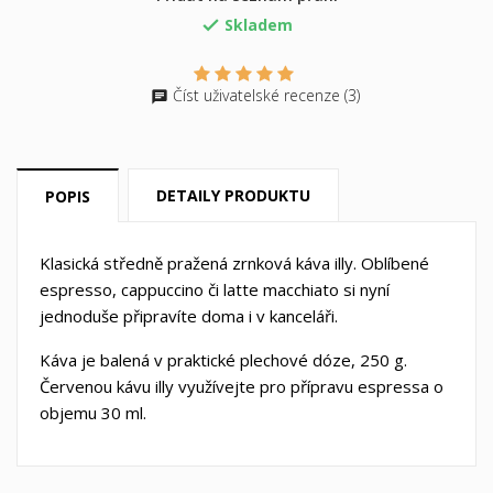
svého seznamu přání.
Skladem

Vytvořit nový seznam
add_circle_outline
Číst uživatelské recenze (3)
((cancelText))
((loginText))
((cancelText))
((createText))
DETAILY PRODUKTU
POPIS
Klasická středně pražená zrnková káva illy. Oblíbené
espresso, cappuccino či latte macchiato si nyní
jednoduše připravíte doma i v kanceláři.
Káva je balená v praktické plechové dóze, 250 g.
Červenou kávu illy využívejte pro přípravu espressa o
objemu 30 ml.