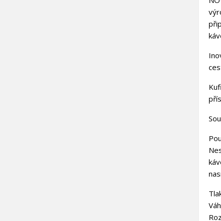
NOV
výr
při
káv
Ino
ces
Kuf
pří
Sou
((
P
Pou
Ne
M
káv
((l
Mus
přá
nas
Tla
Váh
Ro