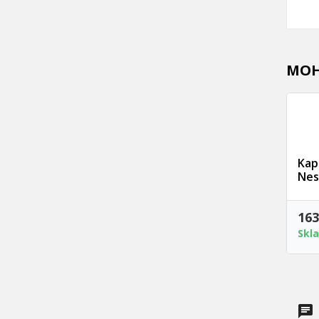
MOH
Kap
Nes
163
Skl