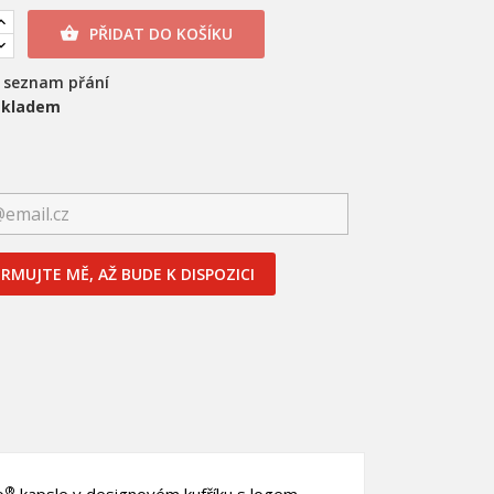
PŘIDAT DO KOŠÍKU

a seznam přání
skladem
RMUJTE MĚ, AŽ BUDE K DISPOZICI
®