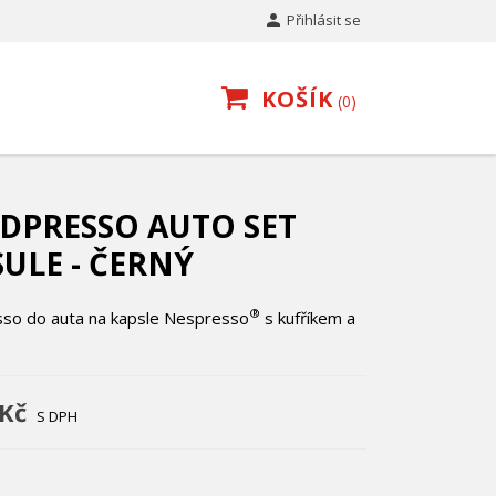

Přihlásit se
KOŠÍK
0
DPRESSO AUTO SET
ULE - ČERNÝ
®
so do auta na kapsle Nespresso
s kufříkem a
 Kč
S DPH