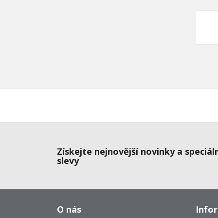
Získejte nejnovější novinky a speciál
slevy
O nás
Info