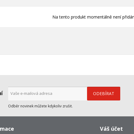
Na tento produkt momentálně není přidán
ní
Odběr novinek můžete kdykoliv zrušit.
rmace
Váš účet