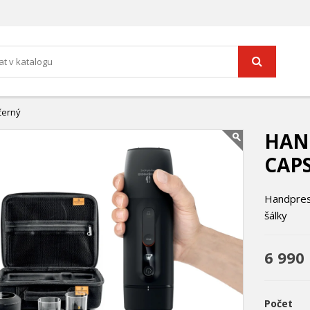
černý
HAN
CAPS
Handpres
šálky
6 990
Počet