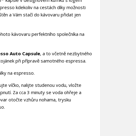
o
kapsle
v designovém kufříku s logem
spresso kdekoliv na cestách díky možnosti
ištěn a Vám stačí do kávovaru přidat jen
tohoto kávovaru perfektního společníka na
sso Auto Capsule
, a to včetně nezbytného
tojánek
při přípravě samotného espressa.
álky na espresso.
×
×
te víčko, nalijte studenou vodu, vložte
×
apnutí. Za cca 3 minuty se voda ohřeje a
vovar otočte vzhůru nohama, trysku
so.
nam
)
)