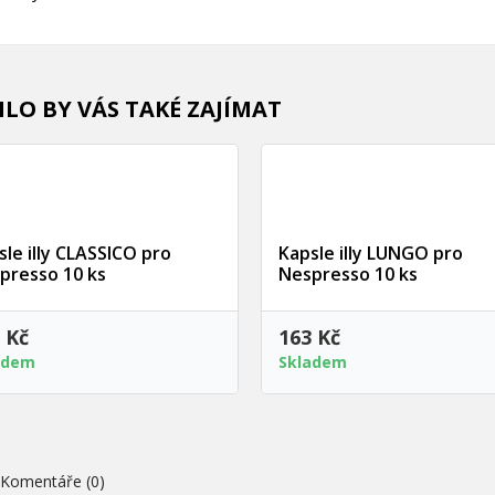
LO BY VÁS TAKÉ ZAJÍMAT
Rychlý náhled
Rychlý náhled
sle illy CLASSICO pro
Kapsle illy LUNGO pro
presso 10 ks
Nespresso 10 ks
 Kč
163 Kč
adem
Skladem
Komentáře (0)