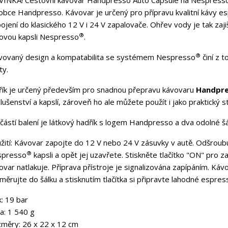
INKA! Cestovní kávovar Handpresso Auto Capsule na Nespress
obce Handpresso.
Kávovar je určený pro přípravu kvalitní kávy e
pojení do klasického 12 V i 24 V zapalovače. Ohřev vody je tak zaj
®
ovou kapsli Nespresso
.
®
vovaný design a kompatabilita se systémem Nespresso
činí z 
ty.
řík je určený především pro snadnou přepravu kávovaru
Handpre
slušenství a kapslí, zároveň ho ale můžete použít i jako praktický
s
částí balení je látkový hadřík s logem Handpresso a dva odolné š
title))
řihlásit se
žití: Kávovar zapojte do 12 V nebo 24 V zásuvky v autě. Odšroubuj
®
spresso
kapsli a opět jej uzavřete. Stiskněte tlačítko "ON" pro z
ůj seznam přání
ovar natlakuje. Příprava přístroje je signalizována zapípáním. Ká
abel))
íte být přihlášen, abyste si mohli výrobky uložit do svého seznamu
ní.
měrujte do šálku a stisknutím tlačítka si připravte lahodné espres
k: 19 bar
Vytvořit nový sez
add_circle_outline
a: 1 540 g
((cancelText))
((loginText)
((cancelText))
((createText)
změry:
26 x 22 x 12 cm