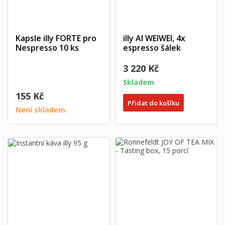
×
Můj seznam přání
Název seznamu přání
Musíte být přihlášen, abyste si mohli výrobky uložit do
((confirmMessage))
svého seznamu přání.
Vytvořit nový seznam
add_circle_outline
Kapsle illy FORTE pro
illy AI WEIWEI, 4x
Nespresso 10 ks
espresso šálek
((cancelText))
((modalDeleteText))
Zrušit
Přihlásit se
Zrušit
Vytvořit seznam přání
3 220 Kč
Skladem
155 Kč
Přidat do košíku
Není skladem