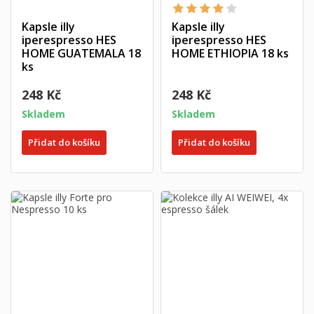
Kapsle illy
Kapsle illy
iperespresso HES
iperespresso HES
HOME GUATEMALA 18
HOME ETHIOPIA 18 ks
ks
248 Kč
248 Kč
Skladem
Skladem
Přidat do košíku
Přidat do košíku
×
×
Vytvořit seznam přání
×
Přihlásit se
((modalTitle))